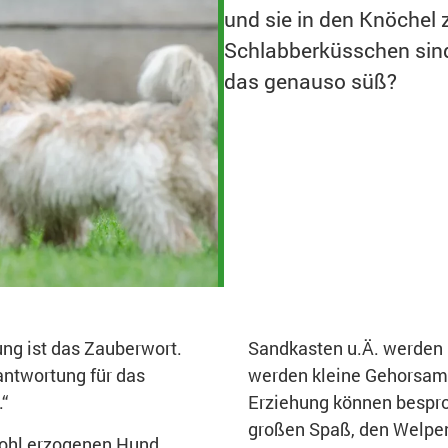
und sie in den Knöchel 
Schlabberküsschen sind 
das genauso süß?
ng ist das Zauberwort.
Sandkasten u.Ä. werden 
antwortung für das
werden kleine Gehorsam
.“
Erziehung können bespro
großen Spaß, den Welpen
wohl erzogenen Hund.